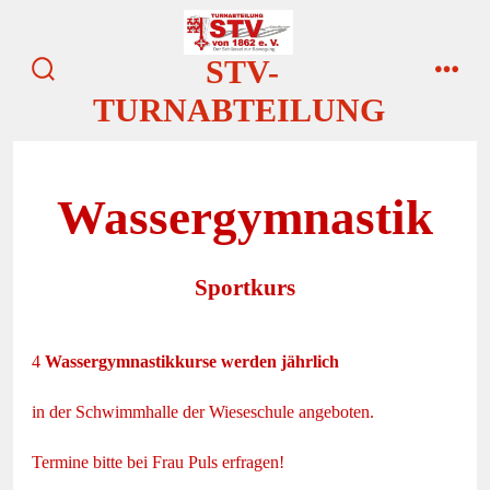
Zum
Inhalt
STV-
springen
suche
menü
TURNABTEILUNG
ein-/ausblenden
Wassergymnastik
Sportkurs
4
Wassergymnastikkurse werden jährlich
in der Schwimmhalle der Wieseschule angeboten.
Termine bitte bei Frau Puls erfragen!